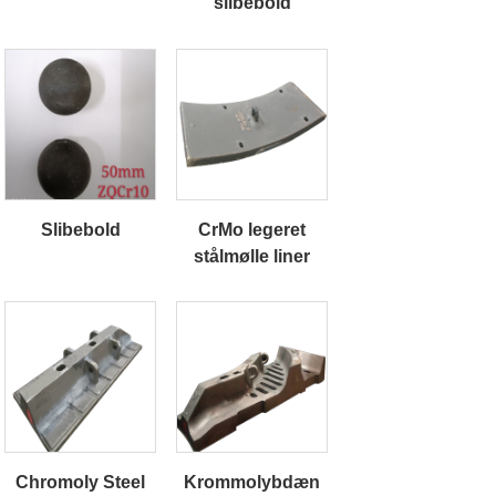
slibebold
Slibebold
CrMo legeret
stålmølle liner
Chromoly Steel
Krommolybdæn