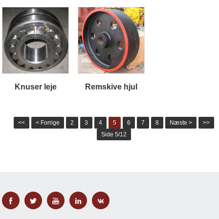
Knuser leje
Remskive hjul
<<
< Forrige
2
3
4
5
6
7
8
Næste >
>>
Side 5/12