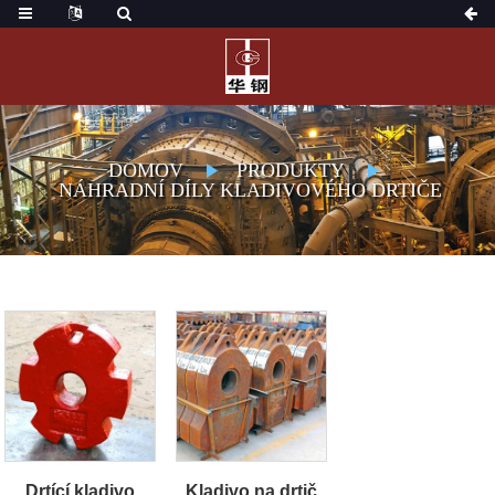
DOMOV
PRODUKTY
NÁHRADNÍ DÍLY KLADIVOVÉHO DRTIČE
Drtící kladivo
Kladivo na drtič