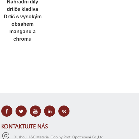
Náhradní díly
drtiče kladiva
Drtič s vysokým
obsahem
manganu a
chromu
KONTAKTUJTE NÁS
Xuzhou H&G Materiál Odolný Proti Opotřebení Co.,Ltd