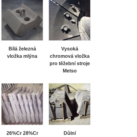
Bílá železná
Vysoká
vložka mlýna
chromová vložka
pro těžební stroje
Metso
26%Cr 28%Cr
Důlní