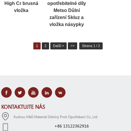
High Cr brusná
opotřebitelné díly
vložka
Metso Důlní
zařízení Skluz a
vložka násypky
1
2
Další >
>>
Strana 1 / 2
KONTAKTUJTE NÁS
Xuzhou H&G Materiál Odolný Proti Opotřebení Co.,Ltd
+86 13122362916