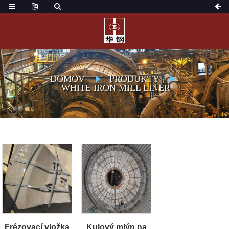
DOMOV
PRODUKTY
WHITE IRON MILL LINER
Frézovací vložka
Kulový mlýn na