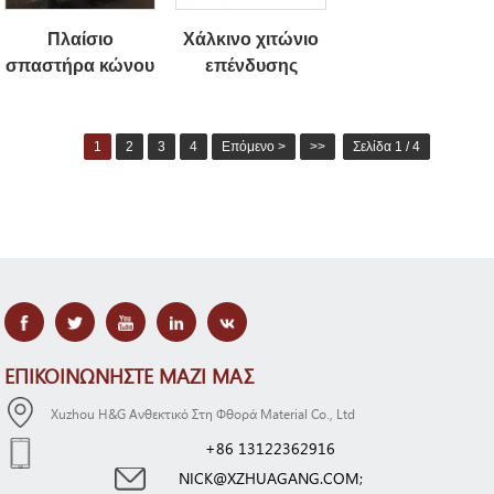
Πλαίσιο
Χάλκινο χιτώνιο
σπαστήρα κώνου
επένδυσης
1
2
3
4
Επόμενο >
>>
Σελίδα 1 / 4
ΕΠΙΚΟΙΝΩΝΉΣΤΕ ΜΑΖΊ ΜΑΣ
Xuzhou H&G Ανθεκτικό Στη Φθορά Material Co., Ltd
+86 13122362916
NICK@XZHUAGANG.COM;