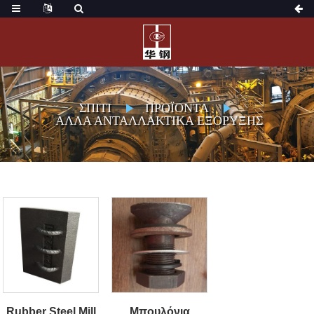
ΣΠΊΤΙ
ΠΡΟΪΌΝΤΑ
ΆΛΛΑ ΑΝΤΑΛΛΑΚΤΙΚΆ ΕΞΌΡΥΞΗΣ
Rubber Steel Mill
Μπουλόνια