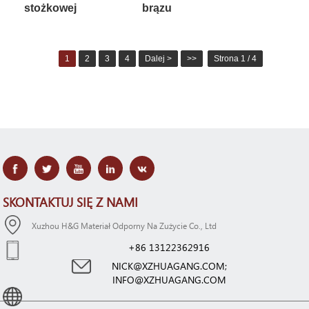
stożkowej
brązu
1
2
3
4
Dalej >
>>
Strona 1 / 4
SKONTAKTUJ SIĘ Z NAMI
Xuzhou H&G Materiał Odporny Na Zużycie Co., Ltd
+86 13122362916
NICK@XZHUAGANG.COM;
INFO@XZHUAGANG.COM