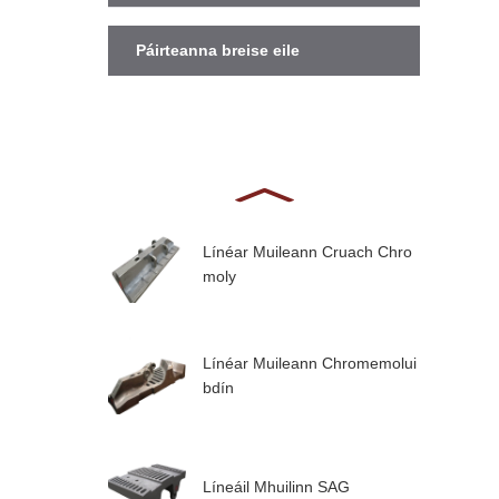
Páirteanna breise eile
Línéar Muileann Cruach Chro
moly
Línéar Muileann Chromemolui
bdín
Líneáil Mhuilinn SAG