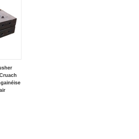
usher
 Cruach
gainéise
air