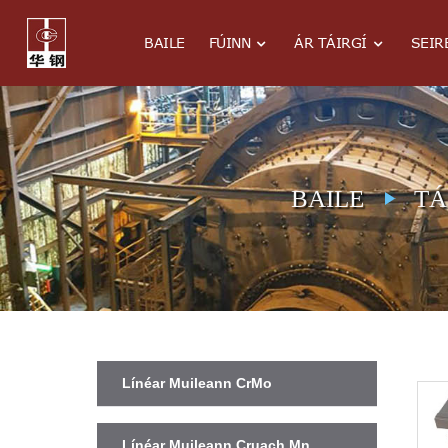
BAILE
FÚINN
ÁR TÁIRGÍ
SEIR
BAILE
TÁ
Línéar Muileann CrMo
Línéar Muileann Cruach Mn