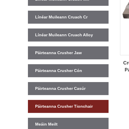
Línéar Muileann Cruach Cr
Línéar Muileann Cruach Alloy
Páirteanna Crusher Jaw
Cr
P
Páirteanna Crusher Cón
Páirteanna Crusher Casúr
Páirteanna Crusher Tionchair
Meáin Meilt