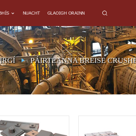
BHÍS
NUACHT
GLAOIGH ORAINN
IRGÍ
PÁIRTEANNA BREISE CRUSH