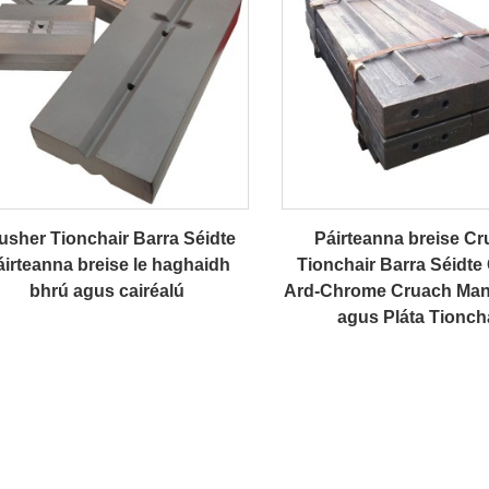
usher Tionchair Barra Séidte
Páirteanna breise Cr
áirteanna breise le haghaidh
Tionchair Barra Séidte
bhrú agus cairéalú
Ard-Chrome Cruach Man
agus Pláta Tionch