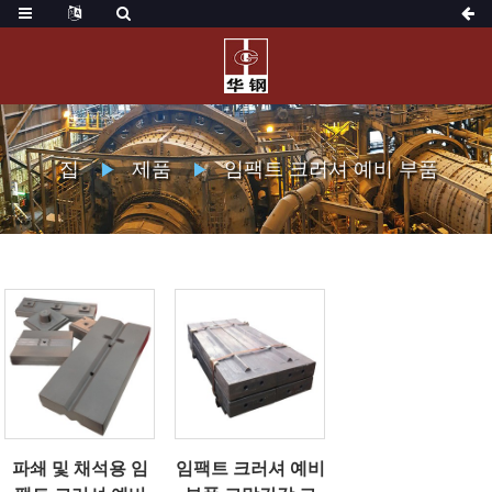
집
제품
임팩트 크러셔 예비 부품
파쇄 및 채석용 임
임팩트 크러셔 예비