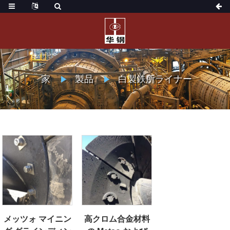
家
製品
白製鉄所ライナー
メッツォ マイニン
高クロム合金材料