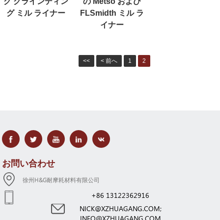
グ グラインディン
の Metso および
グ ミル ライナー
FLSmidth ミル ラ
イナー
<<
< 前へ
1
2
お問い合わせ
徐州H&G耐摩耗材料有限公司
+86 13122362916
NICK@XZHUAGANG.COM;
INFO@XZHUAGANG.COM