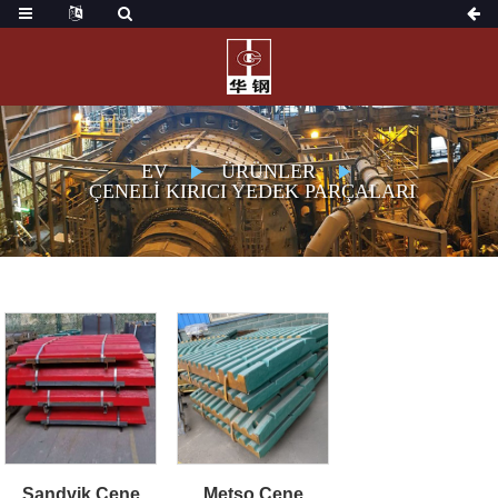
EV
ÜRÜNLER
ÇENELI KIRICI YEDEK PARÇALARI
Sandvik Çene
Metso Çene