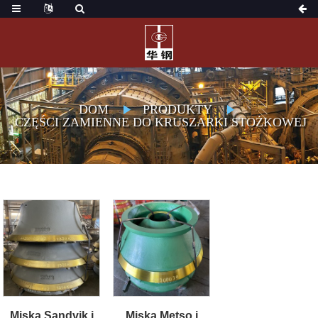
DOM
PRODUKTY
CZĘŚCI ZAMIENNE DO KRUSZARKI STOŻKOWEJ
Miska Sandvik i
Miska Metso i