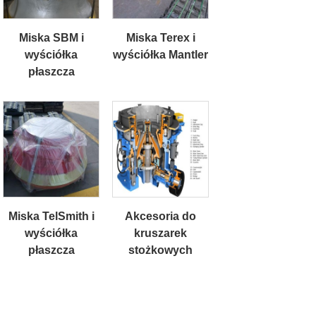
Miska SBM i
Miska Terex i
wyściółka
wyściółka Mantler
płaszcza
Miska TelSmith i
Akcesoria do
wyściółka
kruszarek
płaszcza
stożkowych